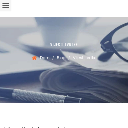
VIJESTI TVRTKE
Dom
Blog
Vijesti tvrtke
/
/