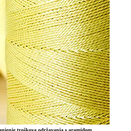
anjenje troškova održavanja s aramidom