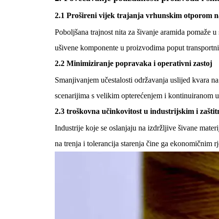
2.1 Prošireni vijek trajanja vrhunskim otporom 
Poboljšana trajnost nita za šivanje aramida pomaže u 
ušivene komponente u proizvodima poput transportnih 
2.2 Minimiziranje popravaka i operativni zastoj
Smanjivanjem učestalosti održavanja uslijed kvara na
scenarijima s velikim opterećenjem i kontinuiranom 
2.3 troškovna učinkovitost u industrijskim i zašt
Industrije koje se oslanjaju na izdržljive šivane mat
na trenja i tolerancija starenja čine ga ekonomičnim 