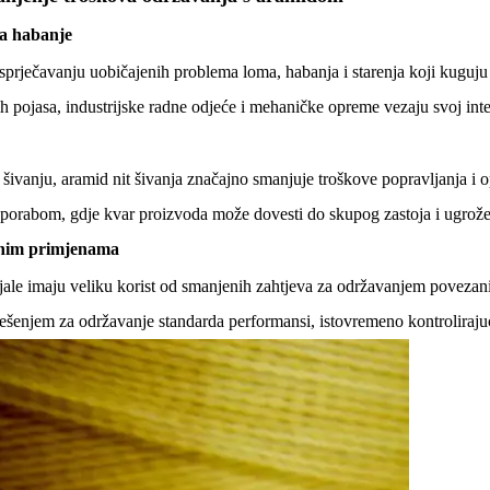
na habanje
sprječavanju uobičajenih problema loma, habanja i starenja koji kuguju
pojasa, industrijske radne odjeće i mehaničke opreme vezaju svoj integ
 šivanju, aramid nit šivanja značajno smanjuje troškove popravljanja i
uporabom, gdje kvar proizvoda može dovesti do skupog zastoja i ugrože
itnim primjenama
erijale imaju veliku korist od smanjenih zahtjeva za održavanjem poveza
rješenjem za održavanje standarda performansi, istovremeno kontroliraju