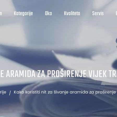
m
Kategorije
Oko
Kvaliteta
Servis
NJE ARAMIDA ZA PROŠIRENJE VIJEK
rije
Kako koristiti nit za šivanje aramida za proširen
/