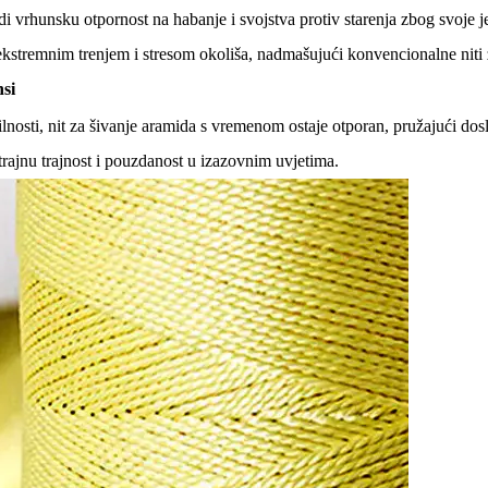
di vrhunsku otpornost na habanje i svojstva protiv starenja zbog svoj
 ekstremnim trenjem i stresom okoliša, nadmašujući konvencionalne nit
si
bilnosti, nit za šivanje aramida s vremenom ostaje otporan, pružajući do
 trajnu trajnost i pouzdanost u izazovnim uvjetima.