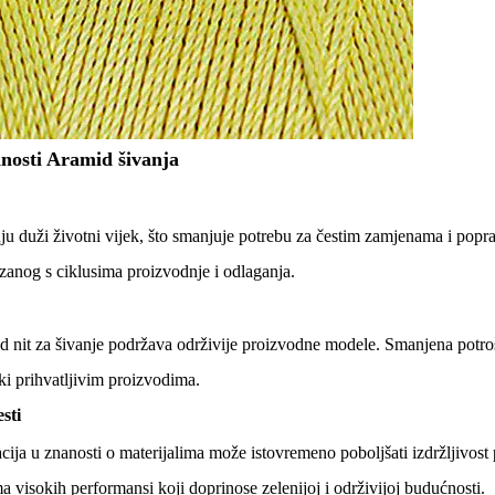
nosti Aramid šivanja
u duži životni vijek, što smanjuje potrebu za čestim zamjenama i popr
ezanog s ciklusima proizvodnje i odlaganja.
d nit za šivanje podržava održivije proizvodne modele. Smanjena potrošn
ki prihvatljivim proizvodima.
sti
cija u znanosti o materijalima može istovremeno poboljšati izdržljivost
a visokih performansi koji doprinose zelenijoj i održivijoj budućnosti.