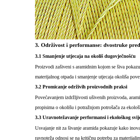
3.
Održivost i performanse: dvostruke pred
3.1 Smanjenje utjecaja na okoliš dugovječnošću
Proizvodi zašiveni s aramidnim kojom se šiva pokazuj
materijalnog otpada i smanjenje utjecaja okoliša pov
3.2 Promicanje održivih proizvodnih praksi
Povećavanjem izdržljivosti ušivenih proizvoda, arami
propisima o okolišu i potražnjom potrošača za ekološ
3.3 Uravnotežavanje performansi i ekološkog svije
Usvajanje nit za šivanje aramida pokazuje kako inova
ravnoteža odnosi se na kritičnu potrebu za materijalim