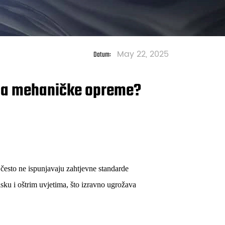
May 22, 2025
Datum:
janja mehaničke opreme?
 često ne ispunjavaju zahtjevne standarde
tisku i oštrim uvjetima, što izravno ugrožava