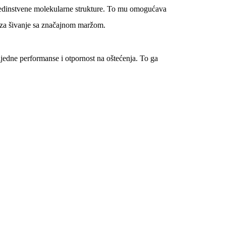
e jedinstvene molekularne strukture. To mu omogućava
i za šivanje sa značajnom maržom.
sljedne performanse i otpornost na oštećenja. To ga