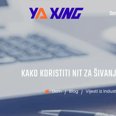
Do
KAKO KORISTITI NIT ZA ŠIVA
Dom
Blog
Vijesti iz indust
/
/