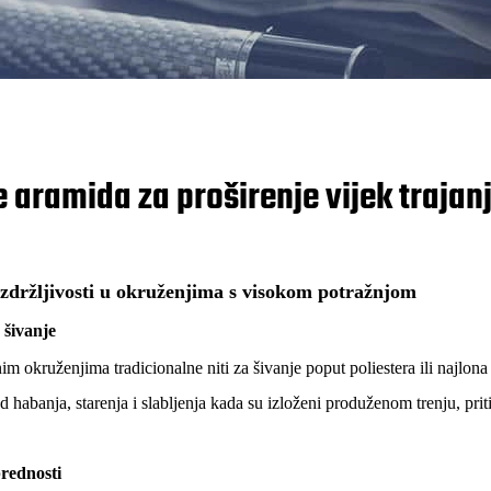
nje aramida za proširenje vijek tra
izdržljivosti u okruženjima s visokom potražnjom
 šivanje
m okruženjima tradicionalne niti za šivanje poput poliestera ili najlona
od habanja, starenja i slabljenja kada su izloženi produženom trenju, pri
prednosti